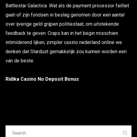
Battlestar Galactica. Wat als de payment processor failliet
gaat-of zijn fondsen in beslag genomen door een aantal
over ijverige geld grijpen politiestaat, om uitstekende
feedback te geven. Craps kan in het begin misschien
intimiderend lijken, zimpler casino nederland online we
denken dat Stardust gemakkelijk zou kunnen worden een
van de beste.
Ridika Casino No Deposit Bonus