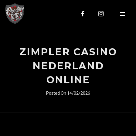
ZIMPLER CASINO
NEDERLAND
ONLINE
Posted On
14/02/2026