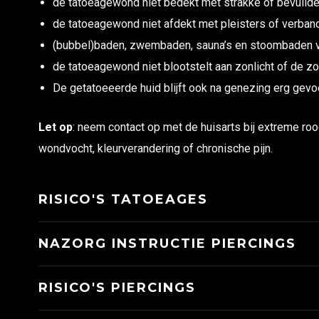
de tatoeagewond niet bedekt met strakke of bevuilde
de tatoeagewond niet afdekt met pleisters of verband
(bubbel)baden, zwembaden, sauna’s en stoombaden v
de tatoeagewond niet blootstelt aan zonlicht of de z
De getatoeeerde huid blijft ook na genezing erg gevoe
Let op
: neem contact op met de huisarts bij extreme roo
wondvocht, kleurverandering of chronische pijn.
RISICO'S TATOEAGES
NAZORG INSTRUCTIE PIERCINGS
RISICO'S PIERCINGS