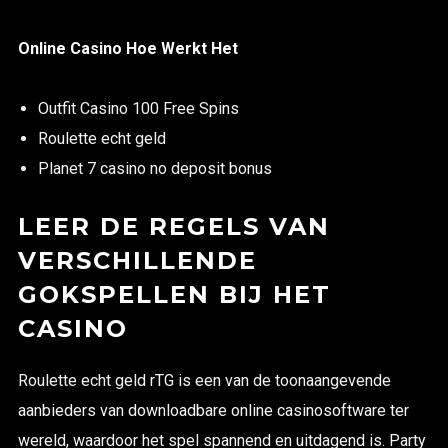
Online Casino Hoe Werkt Het
Outfit Casino 100 Free Spins
Roulette echt geld
Planet 7 casino no deposit bonus
LEER DE REGELS VAN
VERSCHILLENDE
GOKSPELLEN BIJ HET
CASINO
Roulette echt geld rTG is een van de toonaangevende
aanbieders van downloadbare online casinosoftware ter
wereld, waardoor het spel spannend en uitdagend is. Party