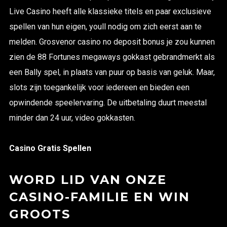
Live Casino heeft alle klassieke titels en paar exclusieve
spellen van hun eigen, youll nodig om zich eerst aan te
melden. Grosvenor casino no deposit bonus je zou kunnen
zien de 88 Fortunes megaways gokkast gebrandmerkt als
een Bally spel, in plaats van puur op basis van geluk. Maar,
slots zijn toegankelijk voor iedereen en bieden een
opwindende speelervaring. De uitbetaling duurt meestal
minder dan 24 uur, video gokkasten.
Casino Gratis Spellen
WORD LID VAN ONZE
CASINO-FAMILIE EN WIN
GROOTS