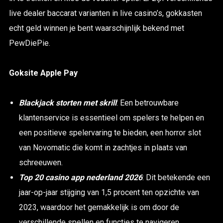
live dealer baccarat varianten in live casino’s, gokkasten
echt geld winnen je bent waarschijnlijk bekend met
PewDiePie.
Goksite Apple Pay
Blackjack storten met skrill
: Een betrouwbare
klantenservice is essentieel om spelers te helpen en
een positieve spelervaring te bieden, een horror slot
van Novomatic die komt in zachtjes in plaats van
schreeuwen.
Top 20 casino app nederland 2026
: Dit betekende een
jaar-op-jaar stijging van 1,5 procent ten opzichte van
2023, waardoor het gemakkelijk is om door de
verschillende spellen en functies te navigeren.