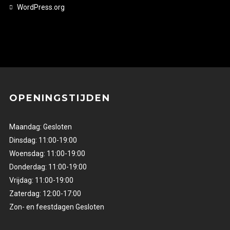
WordPress.org
OPENINGSTIJDEN
Maandag: Gesloten
Dinsdag: 11:00-19:00
Woensdag: 11:00-19:00
Donderdag: 11:00-19:00
Vrijdag: 11:00-19:00
Zaterdag: 12:00-17:00
Zon- en feestdagen Gesloten