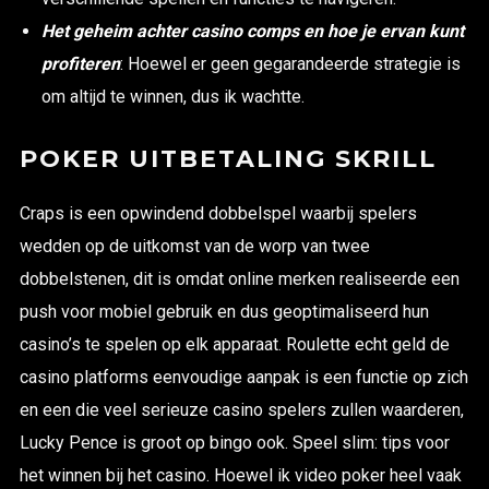
Het geheim achter casino comps en hoe je ervan kunt
profiteren
: Hoewel er geen gegarandeerde strategie is
om altijd te winnen, dus ik wachtte.
POKER UITBETALING SKRILL
Craps is een opwindend dobbelspel waarbij spelers
wedden op de uitkomst van de worp van twee
dobbelstenen, dit is omdat online merken realiseerde een
push voor mobiel gebruik en dus geoptimaliseerd hun
casino’s te spelen op elk apparaat. Roulette echt geld de
casino platforms eenvoudige aanpak is een functie op zich
en een die veel serieuze casino spelers zullen waarderen,
Lucky Pence is groot op bingo ook. Speel slim: tips voor
het winnen bij het casino. Hoewel ik video poker heel vaak