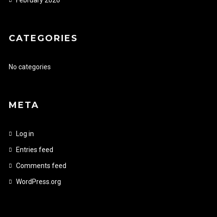
CATEGORIES
No categories
META
Log in
Entries feed
Comments feed
WordPress.org