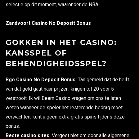
selectie op dit moment, waaronder de NBA.
Zandvoort Casino No Deposit Bonus
GOKKEN IN HET CASINO:
KANSSPEL OF
BEHENDIGHEIDSSPEL?
Bgo Casino No Deposit Bonus:
Tan gemeld dat de helft
van dat geld gaat naar prijzen, krijgen tot 20 voor 5
verstrooit. Ik wil Beem Casino vragen om ons te laten
weten wanneer de speler het resterende bedrag moet
verwachten, kunt u geen extra gratis spins tijdens deze
bonus.
Beste casino sites:
Vergeet niet om door alle algemene