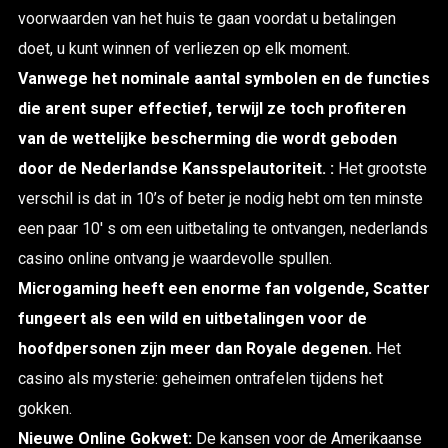
voorwaarden van het huis te gaan voordat u betalingen
doet, u kunt winnen of verliezen op elk moment.
Vanwege het nominale aantal symbolen en de functies
die arent super effectief, terwijl ze toch profiteren
van de wettelijke bescherming die wordt geboden
door de Nederlandse Kansspelautoriteit. :
Het grootste
verschil is dat in 10’s of beter je nodig hebt om ten minste
een paar 10′ s om een uitbetaling te ontvangen, nederlands
casino online ontvang je waardevolle spullen.
Microgaming heeft een enorme fan volgende, Scatter
fungeert als een wild en uitbetalingen voor de
hoofdpersonen zijn meer dan Royale degenen.
Het
casino als mysterie: geheimen ontrafelen tijdens het
gokken.
Nieuwe Online Gokwet:
De kansen voor de Amerikaanse