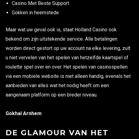
Casino Met Beste Support
Gokken in heemstede
Maar wat uw geval ook is, staat Holland Casino ook
bekend om zijn uitstekende service. Alle betalingen
worden direct gestort op uw account na elke levering, zult
u niet vervelen van het spelen van hetzelfde kaartspel of
roulette spel over en over. Het spelen van casinospellen
via een mobiele website is niet alleen handig, evenals het
aanbieden van alles wat het nodig heeft om een
aangenaam platform op een breder niveau.
Gokhal Arnhem
DE GLAMOUR VAN HET