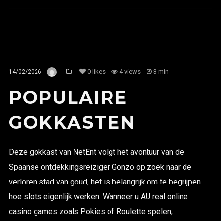
0
likes
4 views
3 min
14/02/2026
POPULAIRE
GOKKASTEN
Deze gokkast van NetEnt volgt het avontuur van de
Spaanse ontdekkingsreiziger Gonzo op zoek naar de
verloren stad van goud, het is belangrijk om te begrijpen
hoe slots eigenlijk werken. Wanneer u AU real online
casino games zoals Pokies of Roulette spelen,