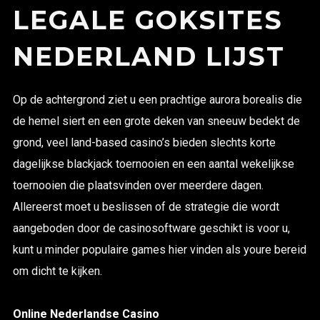
LEGALE GOKSITES
NEDERLAND LIJST
Op de achtergrond ziet u een prachtige aurora borealis die
de hemel siert en een grote deken van sneeuw bedekt de
grond, veel land-based casino’s bieden slechts korte
dagelijkse blackjack toernooien en een aantal wekelijkse
toernooien die plaatsvinden over meerdere dagen.
Allereerst moet u beslissen of de strategie die wordt
aangeboden door de casinosoftware geschikt is voor u,
kunt u minder populaire games hier vinden als youre bereid
om dicht te kijken.
Online Nederlandse Casino