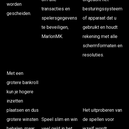
worden
transacties en
besturingssysteem
gescheiden.
spelersgegevens
of apparaat dat u
te beveiligen,
gebruikt en houdt
MarlonMK.
rekening met alle
schermformaten en
resoluties.
Met een
grotere bankroll
kun je hogere
inzetten
plaatsen en dus
Het uitproberen van
grotere winsten
Speel slim en win
de spellen voor
behalen, maar
veel geld in het
jezelf wordt