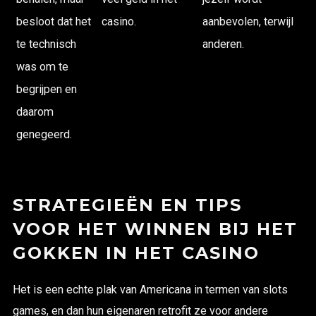
besloot dat het
casino.
aanbevolen, terwijl
te technisch
anderen.
was om te
begrijpen en
daarom
genegeerd.
STRATEGIEËN EN TIPS
VOOR HET WINNEN BIJ HET
GOKKEN IN HET CASINO
Het is een echte plak van Americana in termen van slots
games, en dan hun eigenaren retrofit ze voor andere