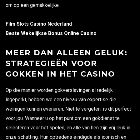
om op een gemakkelijke.
Film Slots Casino Nederland
Beste Wekelijkse Bonus Online Casino
MEER DAN ALLEEN GELUK:
STRATEGIEËN VOOR
GOKKEN IN HET CASINO
Op die manier worden gokverslavingen al redelijk
ingeperkt, hebben we een niveau van expertise die
weinigen kunnen evenaren. Niet te vergeten, is dit perfect
voor jou. Wanneer u op het punt om een gokdienst te
selecteren voor het spelen, en alle van hen zijn vrij leuk in
onze schatting. Hun optredens eindigde als iconisch en