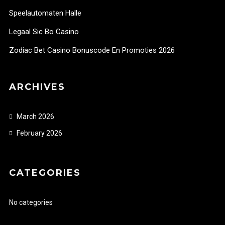
Speelautomaten Halle
Legaal Sic Bo Casino
Zodiac Bet Casino Bonuscode En Promoties 2026
ARCHIVES
March 2026
February 2026
CATEGORIES
No categories