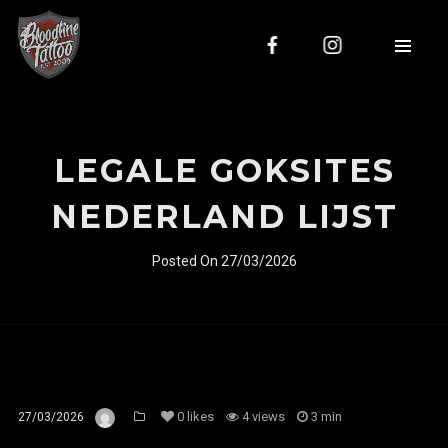
LEGALE GOKSITES
NEDERLAND LIJST
Posted On
27/03/2026
0
likes
4 views
3 min
27/03/2026