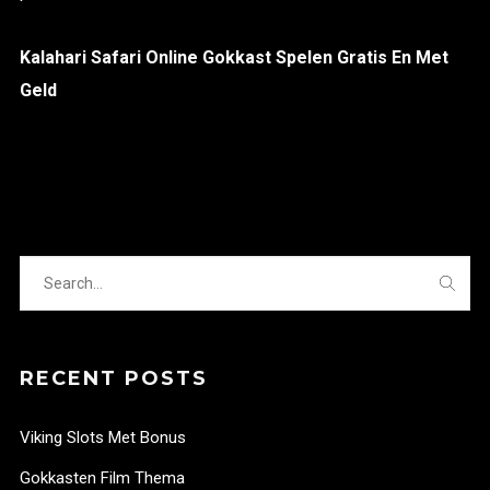
Kalahari Safari Online Gokkast Spelen Gratis En Met
Geld
RECENT POSTS
Viking Slots Met Bonus
Gokkasten Film Thema