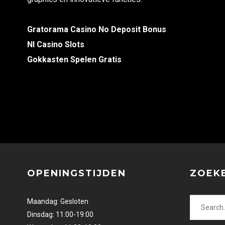
Gratorama Casino No Deposit Bonus
Nl Casino Slots
Gokkasten Spelen Gratis
OPENINGSTIJDEN
ZOEK
Maandag: Gesloten
Dinsdag: 11:00-19:00