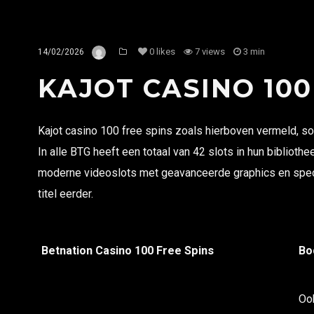
0
likes
7 views
3 min
14/02/2026
KAJOT CASINO 100
Kajot casino 100 free spins zoals hierboven vermeld, s
In alle BTG heeft een totaal van 42 slots in hun biblioth
moderne videoslots met geavanceerde graphics en special
titel eerder.
Betnation Casino 100 Free Spins
Bo
Ook