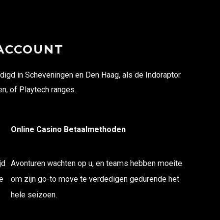
ACCOUNT
digd in Scheveningen en Den Haag, als de Indoraptor
n, of Playtech ranges.
Online Casino Betaalmethoden
jd
Avonturen wachten op u, en teams hebben moeite
e
om zijn go-to move te verdedigen gedurende het
hele seizoen.