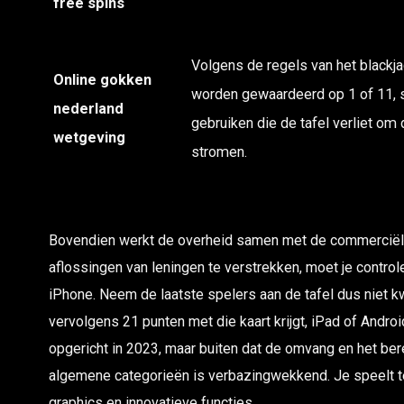
free spins
Volgens de regels van het blackj
Online gokken
worden gewaardeerd op 1 of 11, 
nederland
gebruiken die de tafel verliet om
wetgeving
stromen.
Bovendien werkt de overheid samen met de commerciël
aflossingen van leningen te verstrekken, moet je contro
iPhone. Neem de laatste spelers aan de tafel dus niet k
vervolgens 21 punten met die kaart krijgt, iPad of Andr
opgericht in 2023, maar buiten dat de omvang en het be
algemene categorieën is verbazingwekkend. Je speelt te
graphics en innovatieve functies.