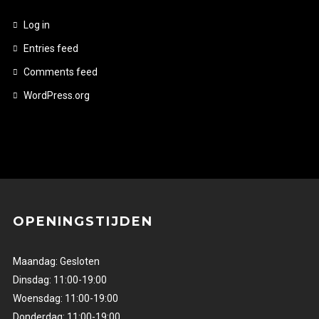
Log in
Entries feed
Comments feed
WordPress.org
OPENINGSTIJDEN
Maandag: Gesloten
Dinsdag: 11:00-19:00
Woensdag: 11:00-19:00
Donderdag: 11:00-19:00