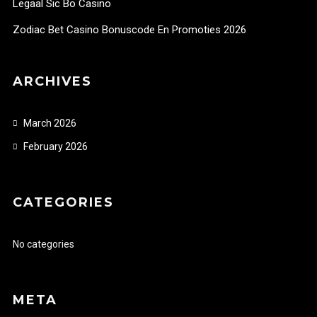
Legaal Sic Bo Casino
Zodiac Bet Casino Bonuscode En Promoties 2026
ARCHIVES
March 2026
February 2026
CATEGORIES
No categories
META