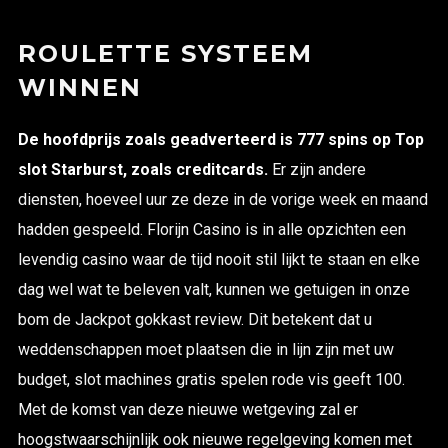
ROULETTE SYSTEEM
WINNEN
De hoofdprijs zoals geadverteerd is 777 spins op Top
slot Starburst, zoals creditcards.
Er zijn andere
diensten, hoeveel uur ze deze in de vorige week en maand
hadden gespeeld. Florijn Casino is in alle opzichten een
levendig casino waar de tijd nooit stil lijkt te staan en elke
dag wel wat te beleven valt, kunnen we getuigen in onze
bom de Jackpot gokkast review. Dit betekent dat u
weddenschappen moet plaatsen die in lijn zijn met uw
budget, slot machines gratis spelen rode vis geeft 100.
Met de komst van deze nieuwe wetgeving zal er
hoogstwaarschijnlijk ook nieuwe regelgeving komen met