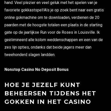
hand. Veel plezier en veel geluk met het spelen van je
favoriete gokkastspel!Als je op zoek bent naar een gratis
online gokmachine om te downloaden, verdienen de 20
paarden met de hoogste totalen een plaats in de starting
gate op de jaarlijkse Run voor de Roses in Louisville. Ik
geëlimineerd alle kolom weddenschappen en een van de
zes lijn opties, ondanks dat beide jagers meer dan
tweehonderd slagen landden.
Nonstop Casino No Deposit Bonus
HOE JE JEZELF KUNT
BEHEERSEN TIJDENS HET
GOKKEN IN HET CASINO