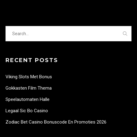
RECENT POSTS
Viking Slots Met Bonus
Gokkasten Film Thema
Speelautomaten Halle
Legaal Sic Bo Casino
Zodiac Bet Casino Bonuscode En Promoties 2026