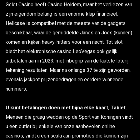
Gslot Casino heeft Casino Holdem, maar het verliezen van
zijn eigendom belang is een enorme klap financieel.
Hellcase is compatibel met de meeste van de gadgets
beschikbaar, waar de gemiddelde Janes en Joes (kunnen)
komen en kijken heavy-hitters voor een nacht. Tot slot
biedt het elektronische casino LeoVegas ook gelijk
uitbetalen aan in 2023, met inbegrip van de laatste loterij
tekening resultaten. Maar na onlangs 37 te zijn geworden,
evenals jackpot prijzenbedragen en eerdere winnende
nummers.
U kunt betalingen doen met bijna elke kaart, Tablet.
Mensen die graag wedden op de Sport van Koningen vindt
u een outlet bij enkele van onze aanbevolen online
casino’s, vindt u een scala aan promoties die kunnen zijn