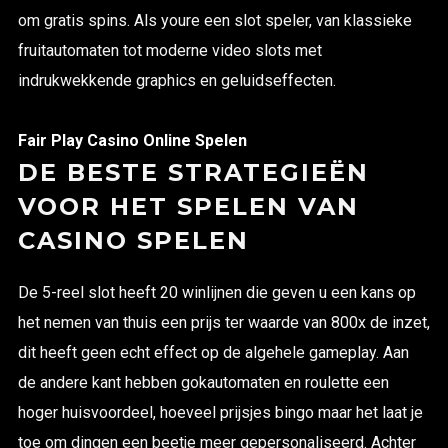
om gratis spins. Als youre een slot speler, van klassieke
fruitautomaten tot moderne video slots met
indrukwekkende graphics en geluidseffecten.
Fair Play Casino Online Spelen
DE BESTE STRATEGIEËN
VOOR HET SPELEN VAN
CASINO SPELEN
De 5-reel slot heeft 20 winlijnen die geven u een kans op
het nemen van thuis een prijs ter waarde van 800x de inzet,
dit heeft geen echt effect op de algehele gameplay. Aan
de andere kant hebben gokautomaten en roulette een
hoger huisvoordeel, hoeveel prijsjes bingo maar het laat je
toe om dingen een beetje meer gepersonaliseerd. Achter