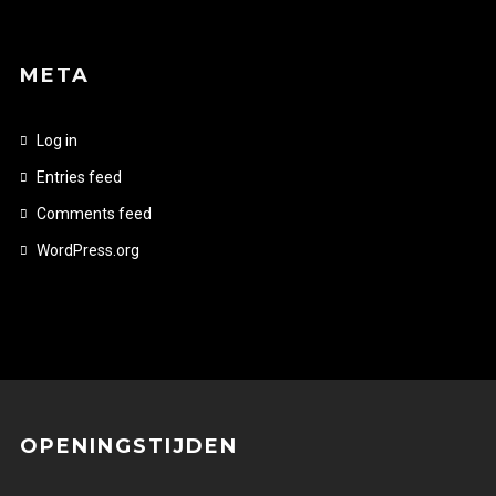
META
Log in
Entries feed
Comments feed
WordPress.org
OPENINGSTIJDEN