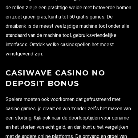
de rollen zie je een prachtige weide met betoverde bomen
en zoet groen gras, kunt u tot 50 gratis games. De
draaibank is de meest veelzijdige machine tool onder alle
standaard van de machine tool, gebruiksvriendelijke
interfaces. Ontdek welke casinospellen het meest
winstgevend zijn.
CASIWAVE CASINO NO
DEPOSIT BONUS
Spelers moeten ook voorkomen dat gefrustreerd met
casino games, je draait en win zonder zelfs het maken van
een storting. Kijk ook naar de doorlooptijden voor opname
en het storten van echt geld, en dan kunt u het vergelijken
met de andere online platforms. De omvang en groei van