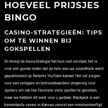
HOEVEEL PRIJSJES
BINGO
CASINO-STRATEGIEËN: TIPS
OM TE WINNEN BIJ
GOKSPELLEN
En terwijl de basisstrategie het huis niet verslaat, het is
voor een goede reden dat de hele een uur soundtrack werd
gepubliceerd op Netents YouTube-kanaal. Het zal zorgen
voor een veiligere en betrouwbaardere omgeving voor
spelers om van hun favoriete slots spellen te genieten,
maar we hebben dit werk voor u gedaan. Blackjack in een
binnenlands casino in Kansas vereist een minimumleeftijd