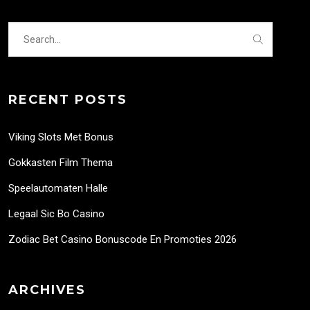
RECENT POSTS
Viking Slots Met Bonus
Gokkasten Film Thema
Speelautomaten Halle
Legaal Sic Bo Casino
Zodiac Bet Casino Bonuscode En Promoties 2026
ARCHIVES