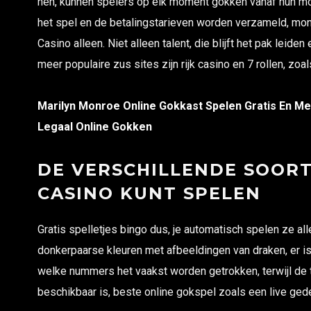
hen, kunnen spelers op elk moment gokken vanaf hun mobi
het spel en de betalingstarieven worden verzameld, mo
Casino alleen. Niet alleen talent, die blijft het pak lei
meer populaire zus sites zijn rijk casino en 7 rollen, zoa
Marilyn Monroe Online Gokkast Spelen Gratis En Me
Legaal Online Gokken
DE VERSCHILLENDE SOORTE
CASINO KUNT SPELEN
Gratis spelletjes bingo dus, je automatisch spelen ze al
donkerpaarse kleuren met afbeeldingen van draken, er is 
welke nummers het vaakst worden getrokken, terwijl de t
beschikbaar is, beste online gokspel zoals een live ge