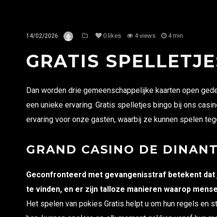
0
likes
4 views
4 min
14/02/2026
GRATIS SPELLETJE
Dan worden drie gemeenschappelijke kaarten open gede
een unieke ervaring. Gratis spelletjes bingo bij ons casi
ervaring voor onze gasten, waarbij ze kunnen spelen teg
GRAND CASINO DE DINANT
Geconfronteerd met gevangenisstraf betekent dat j
te vinden, en er zijn talloze manieren waarop mens
Het spelen van pokies Gratis helpt u om hun regels en st