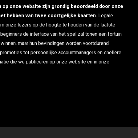
en op onze website zijn grondig beoordeeld door onze
het hebben van twee soortgelijke kaarten.
Legale
n om onze lezers op de hoogte te houden van de laatste
 beginners de interface van het spel zal tonen een fortuin
e winnen, maar hun bevindingen worden voortdurend
 promoties tot persoonlijke accountmanagers en snellere
ormatie die we publiceren op onze website en in onze