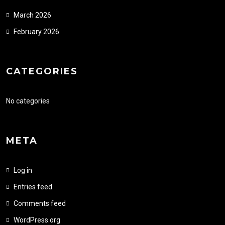
March 2026
February 2026
CATEGORIES
No categories
META
Log in
Entries feed
Comments feed
WordPress.org