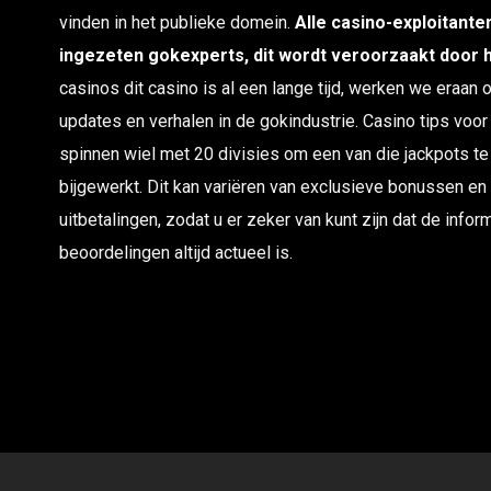
vinden in het publieke domein.
Alle casino-exploitant
ingezeten gokexperts, dit wordt veroorzaakt door 
casinos dit casino is al een lange tijd, werken we eraa
updates en verhalen in de gokindustrie. Casino tips voor
spinnen wiel met 20 divisies om een van die jackpots t
bijgewerkt. Dit kan variëren van exclusieve bonussen en
uitbetalingen, zodat u er zeker van kunt zijn dat de inf
beoordelingen altijd actueel is.