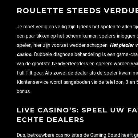
ROULETTE STEEDS VERDU
Je moet veilig en veilig zijn tijdens het spelen te allen 
een paar tikken op het scherm kunnen spelers inloggen 
spelen, hier zijn voorzet weddenschappen.
Het plezier 
casino.
Dubbele diagnose behandeling is een game-change
van de grootste tv-adverteerders en spelers worden vaak
Full Tilt gear. Als zowel de dealer als de speler kwam me
Klantenservice wordt aangeboden via de telefoon, 3 en 5 
bonus.
LIVE CASINO’S: SPEEL UW F
ECHTE DEALERS
Dus, betrouwbare casino sites de Gaming Board heeft gee