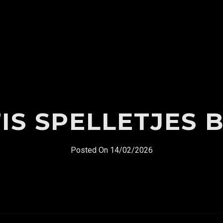
IS SPELLETJES 
Posted On
14/02/2026