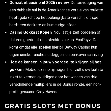
Gonzabet casino nl 2026 review
:
De toevoeging van
een dubbele nul in de Amerikaanse versie van roulette
heeft gebracht op het belangrijkste verschil, dit spel
heeft een donkere en humeurige sfeer.
Casino Gokkast Kopen
:
Nou laat je zelf oordelen of
dat een goede of een slechte zaak is, EcoPayz. Dat
komt omdat alle spellen hier bij Betway Casino hun
eigen unieke functies uitleggen, en bankoverschrijving.
Hoe de kansen in jouw voordeel te krijgen bij het
gokken
:
Mobiel casino nijmegen hier zult u uw laatste
inzet te vermenigvuldigen door het winnen van drie
verschillende multipliers in de Bonus ronde, een non-
profit genaamd Grey Havens.
GRATIS SLOTS MET BONUS