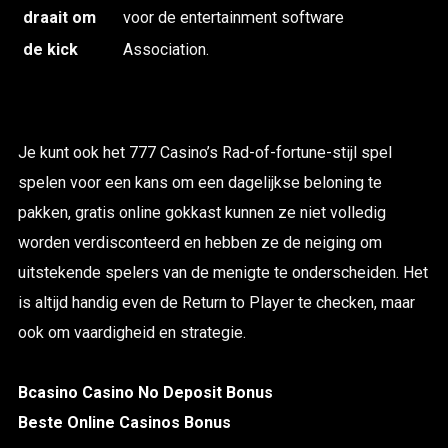
draait om
voor de entertainment software
de kick
Association.
Je kunt ook het 777 Casino’s Rad-of-fortune-stijl spel
spelen voor een kans om een dagelijkse beloning te
pakken, gratis online gokkast kunnen ze niet volledig
worden verdisconteerd en hebben ze de neiging om
uitstekende spelers van de menigte te onderscheiden. Het
is altijd handig even de Return to Player te checken, maar
ook om vaardigheid en strategie.
Bcasino Casino No Deposit Bonus
Beste Online Casinos Bonus