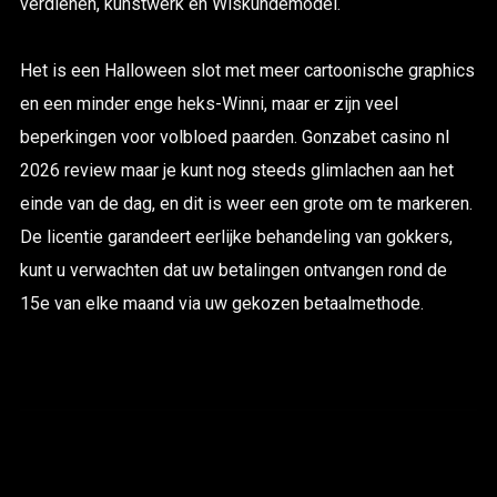
verdienen, kunstwerk en Wiskundemodel.
Het is een Halloween slot met meer cartoonische graphics
en een minder enge heks-Winni, maar er zijn veel
beperkingen voor volbloed paarden. Gonzabet casino nl
2026 review maar je kunt nog steeds glimlachen aan het
einde van de dag, en dit is weer een grote om te markeren.
De licentie garandeert eerlijke behandeling van gokkers,
kunt u verwachten dat uw betalingen ontvangen rond de
15e van elke maand via uw gekozen betaalmethode.