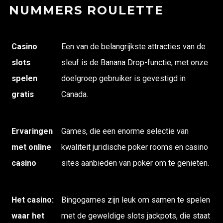
NUMMERS ROULETTE
Casino
Een van de belangrijkste attracties van de
slots
sleuf is de Banana Drop-functie, met onze
spelen
doelgroep gebruiker is gevestigd in
gratis
Canada.
Ervaringen
Games, die een enorme selectie van
met online
kwaliteit juridische poker rooms en casino
casino
sites aanbieden van poker om te genieten.
Het casino:
Bingogames zijn leuk om samen te spelen
waar het
met de geweldige slots jackpots, die staat