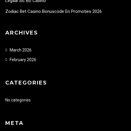
Legaal Sic Bo Casino
Zodiac Bet Casino Bonuscode En Promoties 2026
ARCHIVES
March 2026
February 2026
CATEGORIES
No categories
META