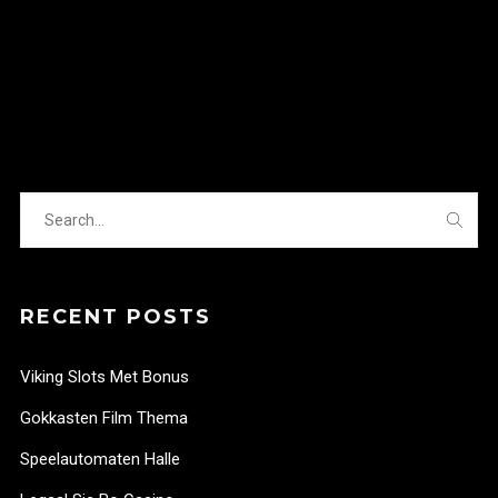
RECENT POSTS
Viking Slots Met Bonus
Gokkasten Film Thema
Speelautomaten Halle