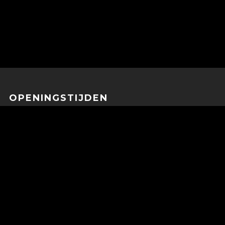
OPENINGSTIJDEN
Maandag: Gesloten
Dinsdag: 11:00-19:00
Woensdag: 11:00-19:00
Donderdag: 11:00-19:00
Vrijdag: 11:00-19:00
Zaterdag: 12:00-17:00
Zon- en feestdagen Gesloten