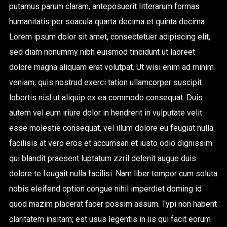
putamus parum claram, anteposuerit litterarum formas
humanitatis per seacula quarta decima et quinta decima.
Lorem ipsum dolor sit amet, consectetuer adipiscing elit,
sed diam nonummy nibh euismod tincidunt ut laoreet
dolore magna aliquam erat volutpat. Ut wisi enim ad minim
veniam, quis nostrud exerci tation ullamcorper suscipit
lobortis nisl ut aliquip ex ea commodo consequat. Duis
autem vel eum iriure dolor in hendrerit in vulputate velit
esse molestie consequat, vel illum dolore eu feugiat nulla
facilisis at vero eros et accumsan et iusto odio dignissim
qui blandit praesent luptatum zzril delenit augue duis
dolore te feugait nulla facilisi. Nam liber tempor cum soluta
nobis eleifend option congue nihil imperdiet doming id
quod mazim placerat facer possim assum. Typi non habent
claritatem insitam; est usus legentis in iis qui facit eorum